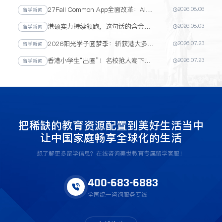
27Fall Common App全面改革：AI严审、乔治城入驻、文书规则重塑！
2026.08.06
留学新闻
港硕实力持续领跑，这句话的含金量还在上升！
2026.08.03
留学新闻
2026阳光学子圆梦季：斩获港大多元卓越计划加分，圆梦港校再添新绩！
2026.07.23
留学新闻
香港小学生“出圈”！名校抢人潮下，内地家庭的升学新机遇来了
2026.07.23
留学新闻
把稀缺的教育资源配置到美好生活当中
让中国家庭畅享全球化的生活
想了解更多留学信息？在线咨询美世教育专属留学客服！
400-683-6883
全国统一咨询服务专线