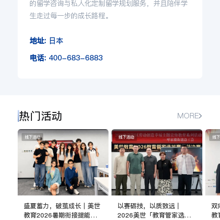
的留学咨询与私人化定制留学规划服务，并且陪伴学
生走过每一步的成长路程。
地址:
日本
电话:
400-683-6883
热门活动
MORE
线下活动
线下活动
线下
盛夏蓄力，破茧成长｜美世
以赛砺技，以质致远｜
双
教育2026暑期衔接提能班
2026美世「教育管家选拔
教