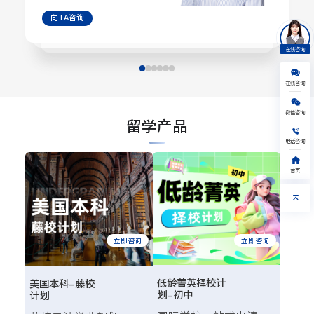
向TA咨询
在线咨询
在线咨询
美国
英国
日本
澳新
微信咨询
留学产品
加拿大
新加坡
艺术
其他
1V1留学规划
电话咨询
免费水平测试
获取验证码
获取留学资料
首页
提交，给您回电
我已阅读并同意《隐私保护协议》
立即咨询
立即咨询
低龄菁英择校计
美国本科-藤校
划-初中
计划