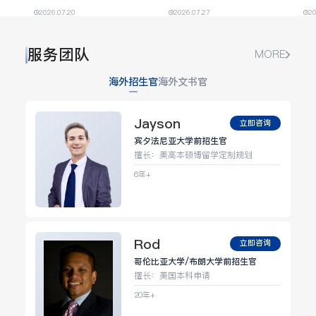
圆满收官
赛」总决赛圆满落幕
生
2026.07.20
2026.07.27
20
服务团队
MORE
海外招生官
海外文书官
Jayson
立即咨询
宾夕法尼亚大学前招生官
擅长：美高本硕博留学定制规划
6年+
Rod
立即咨询
哥伦比亚大学/布朗大学前招生官
擅长：美国本科申请
20年+