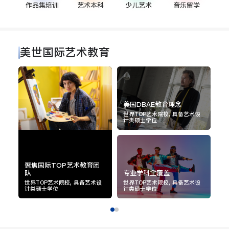
留学攻略
美国综合大学雪城大学也是一所好的艺术院校
作品集培训
艺术本科
少儿艺术
音乐留学
美世国际艺术教育
美国DBAE教育理念
世界TOP艺术院校, 具备艺术设
计类硕士学位
聚焦国际TOP艺术教育团
队
专业学科全覆盖
美
世界TOP艺术院校, 具备艺术设
世界TOP艺术院校, 具备艺术设
世
计类硕士学位
计类硕士学位
计