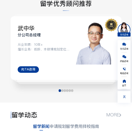
留学优秀顾问推荐
武中华
分公司总经理
在线咨询
从业年限：10年+
在线咨询
擅长业务：低龄、本硕博规划定位、
背景提升、全龄段规划
美国
英国
日本
澳新
微信咨询
加拿大
新加坡
艺术
其他
向TA咨询
1V1留学规划
电话咨询
免费水平测试
获取验证码
获取留学资料
首页
提交，给您回电
我已阅读并同意《隐私保护协议》
留学动态
MORE
留学新闻
申请规划
留学费用
择校指南