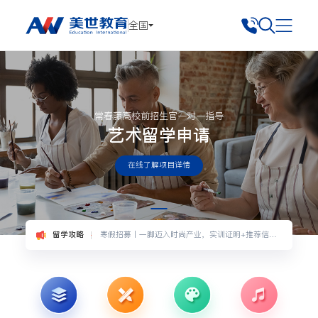
留学攻略
寒假招募丨一脚迈入时尚产业，实训证明+推荐信双丰收！
全国
申请规划
大学VS专门学校，读日本动漫专业要特别注意哪些事项？
留学攻略
建筑专业全球排名N0.2的UCL巴特莱特建筑学院有多好读
择校指南
想申请美国艺术藤校？你需要理解这些！！录取率多少？
留学攻略
美国综合大学雪城大学也是一所好的艺术院校
常春藤高校前招生官一对一指导
留学攻略
寒假招募丨一脚迈入时尚产业，实训证明+推荐信双丰收！
艺术留学申请
申请规划
大学VS专门学校，读日本动漫专业要特别注意哪些事项？
在线了解项目详情
留学攻略
建筑专业全球排名N0.2的UCL巴特莱特建筑学院有多好读
择校指南
想申请美国艺术藤校？你需要理解这些！！录取率多少？
留学攻略
美国综合大学雪城大学也是一所好的艺术院校
留学攻略
寒假招募丨一脚迈入时尚产业，实训证明+推荐信双丰收！
申请规划
大学VS专门学校，读日本动漫专业要特别注意哪些事项？
留学攻略
建筑专业全球排名N0.2的UCL巴特莱特建筑学院有多好读
择校指南
想申请美国艺术藤校？你需要理解这些！！录取率多少？