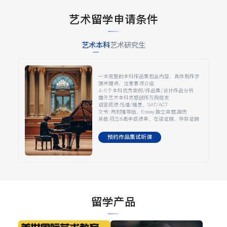
艺术留学申请条件
艺术本科
艺术研究生
一本完整的本科作品集包含内容、具体制作步
骤关键点、注意事项介绍
4-5个本科优秀案例/作品集/设计作品分析
国外艺术本科灵感创作方向启发
语言成绩:托福/雅思、SAT/ACT
文书: 两封推荐信，Essay,独立命题,简历
其他:初三&高中成绩单、在读证明、存款证明
预约作品集试听课
留学产品